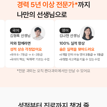
경력 5년 이상 전문가*
까지
나만의 선생님으로
국어
영어
과
김형록
선생님
김나현
선생님
오
저와 함께라면
100% 실적 향상
노베
성적 상승 걱정없어요
숨은 실력을 찾아드려요
90
어 6~7등급 → 4~3등급
4개월 만에 수능 영어
3등급 → 1등급
과학
어의 핵심, '독해력' 기르는 수업
유형별 사고력을 키울 수 있는 수업
문제
*전문 과외는 오직 콴다과외에서만 만날 수 있어요
성적부터 진로까지 챙겨 줄