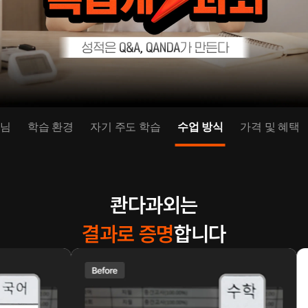
생님
학습 환경
자기 주도 학습
수업 방식
가격 및 혜택
콴다과외는
결과로 증명
합니다