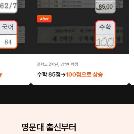
중학교 2학년, 김*현 학생
고등학교 1
수학 85점→
100점으로 상승
수학 6
명문대 출신부터